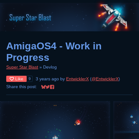
AmigaOS4 - Work in
Progress
Super Star Blast
»
Devlog
Like
3 years ago
by
EntwicklerX
(
@EntwicklerX
)
9
Share this post:
Share on Bluesky
Share on Twitter
Share on Facebook